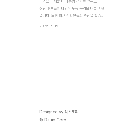
다가오는 제21대 대통령 선거를 앞두고 각
정당 후보들이 다양한 노동 공약을 내놓고 있
습니다. 특히 최근 직장인들의 관심을 집중시
킨 공약은 바로 포괄임금제 폐지입니다.그동
2025. 5. 19.
안 직장인들의 고질적인 문제로 지적돼온 이
제도가 정치권에서도 본격적으로 다뤄지면
서, 각 후보들의 입장 차이도 분명히 드러나
고 있습니다. 이 글에서는 포괄임금제가 무엇
인지, 그리고 각 정당의 노동 공약은 어떤 내
용을 담고 있는지 간단히 정리해보겠습니다.
포괄임금제란?포괄임금제는 기본급 외에 연
장근로수당, 휴일근무수당 등 각종 수당을 포
함하여 미리 정액으로 지급하는 제도입니다.
겉보기엔 편해 보일 수 있지만, 실상은 과도
한 초과근무나 휴일근무에 대해 별도의 수당
없이 고정 급여만 지급되는 불합리한 구조라
Designed by 티스토리
는 지적이 많았습니다.2023년 조사..
© Daum Corp.