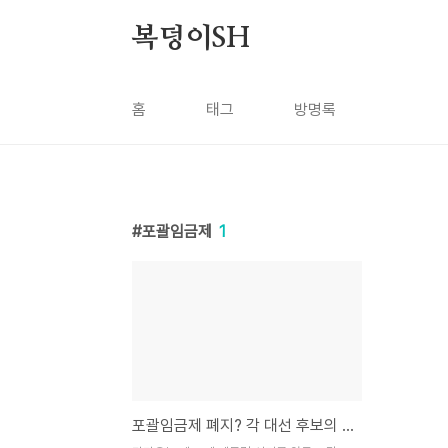
본문 바로가기
복덩이SH
홈
태그
방명록
포괄임금제
1
포괄임금제 폐지? 각 대선 후보의 노동 공약 총정리