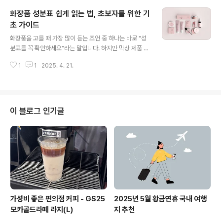
하나 따져보며 그 진실을 들여다보겠습니다.‘무첨가’란 정
화장품 성분표 쉽게 읽는 법, 초보자를 위한 기
확히 무엇을 뜻할까?화장품에 쓰이는 ‘무첨가’라는 용어는
법적으로 엄격히 정의되어 있지 않습니다. 즉, 제조사가 어
초 가이드
글 내용
떤 성분을 넣지 않았다는 의미로 자체적으로 사용하고 있
화장품을 고를 때 가장 많이 듣는 조언 중 하나는 바로 "성
으며, 이는 마케팅 용어에 가깝습니다. 예를 들어 ‘파라벤
분표를 꼭 확인하세요"라는 말입니다. 하지만 막상 제품 뒷
무첨가’, ‘합성향료 무첨가’, ‘색소 무첨가’ 등 특정 성분을
면에 적힌 성분표를 보면 도무지 무슨 말인지 알 수 없는 외
제거했다는 문구가 대표적입니다.하지만 중요한 점은 ‘무
1
1
2025. 4. 21.
국어와 과학 용어들이 줄줄이 써 있죠. ‘이게 좋은 성분인
첨가’가 곧 ‘모든..
지, 나쁜 성분인지 어떻게 알지?’ 싶은 생각이 먼저 들기도
합니다. 이 글에서는 뷰티에 막 입문한 초보자들도 부담 없
이 읽을 수 있도록, 성분표가 왜 중요한지, 어떻게 읽는지,
그리고 어떤 성분을 유심히 봐야 하는지를 알아보도록 하
이 블로그 인기글
겠습니다. 초보자를 위한 성분표 기본 구조 이해하기화장
품을 살 때 우리는 주로 패키지 디자인이나 향, 광고 문구에
끌리곤 합니다. ‘미백’, ‘수분 폭탄’, ‘피부 장벽 강화’ 같은 단
어들 말입니다. 그런데 정말 중요한 정보는 제품 뒷면에 있
는 성..
가성비 좋은 편의점 커피 - GS25
2025년 5월 황금연휴 국내 여행
모카골드라떼 라지(L)
지 추천