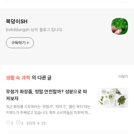
로그 정보
복덩이SH
bokddungsh 님의 블로그 입니다.
구독하기
더보기
생활 속 과학
의 다른 글
무첨가 화장품, 정말 안전할까? 성분으로 따
져보자
글 내용
최근 화장품 시장에서는 ‘무첨가’, ‘저자극’, ‘클린 뷰티’라는
키워드가 주목받고 있습니다. 특히 소비자들은 피부에 자
극을 줄 수 있는 특정 성분이 들어가지 않았다는 점에서 ‘무
2
2
2025. 4. 25.
첨가 화장품’을 선택하는 경우가 많습니다. 하지만 무첨가
화장품이 곧 ‘안전한 화장품’이라는 뜻일까요? 성분을 하나