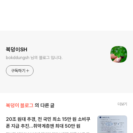
로그 정보
복덩이SH
bokddungsh 님의 블로그 입니다.
구독하기
더보기
복덩이 블로그
의 다른 글
20조 원대 추경, 전 국민 최소 15만 원 소비쿠
폰 지급 추진…취약계층엔 최대 50만 원
글 내용