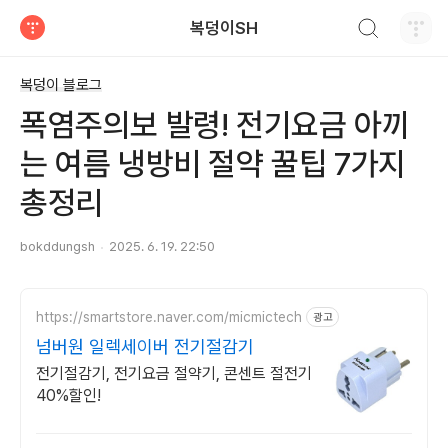
검색하기
복덩이SH
티스토리
복덩이 블로그
폭염주의보 발령! 전기요금 아끼
는 여름 냉방비 절약 꿀팁 7가지
총정리
bokddungsh
2025. 6. 19. 22:50
https://smartstore.naver.com/micmictech
광고
넘버원 일렉세이버 전기절감기
전기절감기, 전기요금 절약기, 콘센트 절전기
40%할인!