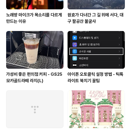
노래방 마이크가 목소리를 다르게
원효가 다녀간 그 길 위에 서다, 대
만드는 이유
구 팔공산 불굴사
가성비 좋은 편의점 커피 - GS25
아이폰 오토클릭 설정 방법 - 틱톡
모카골드라떼 라지(L)
라이트 북치기 꿀팁