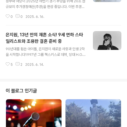
정부와 여당이 2025년 하반기 경기 부양을 위해 20조 원
규모의 추가경정예산(추경)을 편성 중입니다. 이번 추경의
핵심은 ‘민생회복 소비쿠폰’ 지급이며, 전국민 대상 최소 1
0
0
2025. 6. 16.
5만 원, 소득 취약계층에겐 최대 50만 원까지 차등 지급하
는 방안이 유력하게 검토되고 있습니다.🎯 1·2차 분할 지
급, 소득 기준 따라 최대 50만 원까지이번 민생지원금은
은지원, 13년 만의 재혼 소식! 9세 연하 스타
대한민국 전 국민이 기본 지급 대상 지급 방식은 1차 기본
금 + 2차 추가금 지급 구조로 설계되고 있습니다.기본 지
일리스트와 조용한 결혼 준비 중
글 내용
급: 전 국민 1인당 25만 원추가 지급: 기초생활수급자, 차
90년대를 휩쓴 아이돌, 은지원이 새로운 사랑과 인생 2막
상위계층, 한부모가정 등 취약계층은 10만 원 추가 지급4
을 시작합니다1997년 그룹 젝스키스로 데뷔, 당대 H.O.T
인 가구 기준 최대 100만 원 수령 가능지급 기준일은 추후
와 1세대 아이돌로 최고의 인기를 누렸던 멤버이자 예능에
공식 발표 예정이며, 기준일 이전 출생자 모두 포함될 가능
5
2
2025. 6. 14.
서는 ‘은초딩’으로 활약했던 은지원 씨가 깜짝 결혼 소식을
성이 큽..
전했습니다. 그의 소속사에 따르면 최근 웨딩 촬영을 마쳤
으며, 올해 안에 가까운 지인들과 조용한 결혼식을 올릴 예
정이라고 밝혔습니다.법적 첫 결혼, 13년 만의 새로운 출발
많은 이들이 “은지원이 재혼을 한다고?”라며 놀랐지만, 사
이 블로그 인기글
실 법적으로는 이번이 첫 결혼입니다.2010년, 첫사랑과
하와이에서 비공식 결혼식을 올렸지만 혼인신고는 하지 않
았기에 법적 부부는 아니었습니다. 이후 2년 만에 결별한
은지원 씨는 13년이 지나 다시 사랑을 만나게 되었고, 그
상대는 9세 연하의 스타..