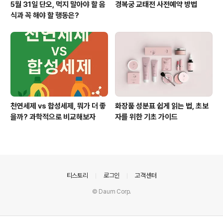
5월 31일 단오, 먹지 말아야 할 음
경복궁 교태전 사전예약 방법
식과 꼭 해야 할 행동은?
천연세제 vs 합성세제, 뭐가 더 좋
화장품 성분표 쉽게 읽는 법, 초보
을까? 과학적으로 비교해보자
자를 위한 기초 가이드
의안내
티스토리
로그인
고객센터
© Daum Corp.