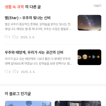
더보기
생활 속 과학
의 다른 글
별(Star) – 우주의 빛나는 신비
글 내용
별은 우주의 중심적인 존재로, 밤하늘을 밝히는 빛나는 천
체입니다. 태양도 별 중 하나이며, 우주는 수많은 별들로 가
득 차 있습니다. 별이 어떻게 탄생하고, 어떤 종류가 있으
1
2
2025. 3. 4.
며, 마지막에는 어떻게 사라지는지 알아보도록 하겠습니
다. 별이란 무엇일까? 별은 고온의 기체 덩어리로, 내부에
서 핵융합 반응을 일으키며 스스로 빛과 열을 내는 천체입
우주와 태양계, 우리가 사는 공간의 신비
니다. 별의 구성 요소는 주로 수소(75%)와 헬륨(24%)으
글 내용
로 이루어져 있으며 행융합 반응을 통해 빛과 열을 냅니다.
우리가 살고 있는 태양계와 그보다 훨씬 더 광대한 우주에
중력이 별을 수축시키려는 힘과 내부에서 발생하는 에너지
대해 알아보도록 하겠습니다. 밤하늘을 보면 반짝이는 별
균형을 이루며 유지됩니다. 태양도 우리 은하의 평범함 하
들이 보이지만, 사실 그것은 우주의 아주 작은 일부일 뿐입
나의 별이며 우주에는 수천억 개 이상의 별이 존재하면 각
2
2
2025. 3. 4.
니다. 그렇다면 우주는 어떻게 구성이 되어 있을까요? 우주
기 다른 크기와 색을 가집니다. 별의 탄생과 수명별은 탄생
에 대해 알아보도록 하겠습니다. 우주는 어떻게 시작되었
하고, 성장하며, 결국 죽음을 맞..
을까?우주의 시작에 대해 가장 널리 받아들여지는 이론은
빅뱅(Big Bang) 이론입니다. 빅뱅 이론이란 약 138억 년
전, 우주는 극도로 작은 점에서 엄청난 폭발이 일어나면서
이 블로그 인기글
탄생했다고 합니다 그러면서 우주는 빠르게 팽창하며 지
금의 모습을 갖추기 시작했습니다. 쉽게 말해 아주 작은 공