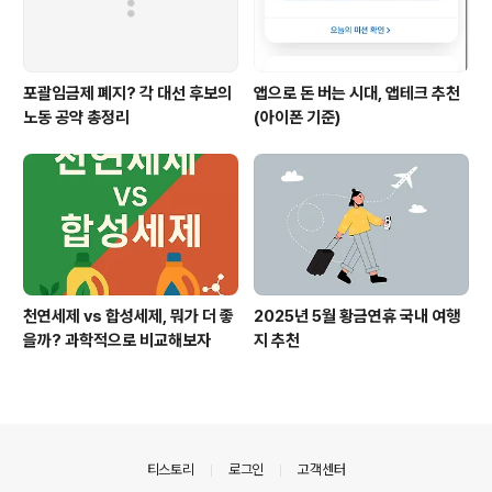
포괄임금제 폐지? 각 대선 후보의
앱으로 돈 버는 시대, 앱테크 추천
노동 공약 총정리
(아이폰 기준)
천연세제 vs 합성세제, 뭐가 더 좋
2025년 5월 황금연휴 국내 여행
을까? 과학적으로 비교해보자
지 추천
의안내
티스토리
로그인
고객센터