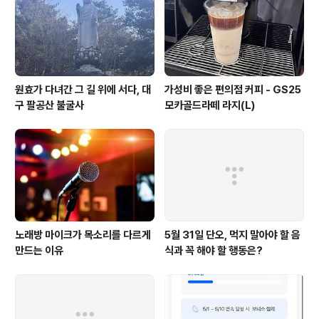
이 갑자기 크게 부풀어 오르면서 지금의 우주가 된 것과 같
다고 보면 됩니다. 그렇다면 빅뱅 이전에는 무엇이 있었을
까요? 그건 과학자들도 정확..
원효가 다녀간 그 길 위에 서다, 대
가성비 좋은 편의점 커피 - GS25
구 팔공산 불굴사
모카골드라떼 라지(L)
노래방 마이크가 목소리를 다르게
5월 31일 단오, 먹지 말아야 할 음
만드는 이유
식과 꼭 해야 할 행동은?