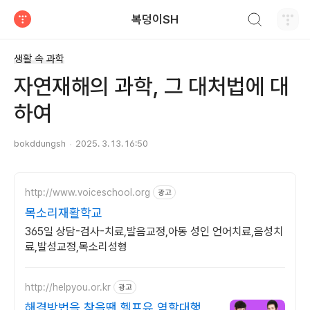
검색하기
복덩이SH
티스토리
생활 속 과학
자연재해의 과학, 그 대처법에 대
하여
bokddungsh
2025. 3. 13. 16:50
http://www.voiceschool.org
광고
목소리재활학교
365일 상담-검사-치료,발음교정,아동 성인 언어치료,음성치
료,발성교정,목소리성형
http://helpyou.or.kr
광고
해결방법을 찾을땐 헬프유 역할대행,