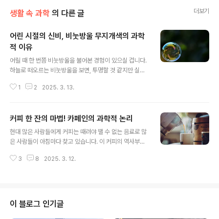
더보기
생활 속 과학
의 다른 글
어린 시절의 신비, 비눗방울 무지개색의 과학
적 이유
글 내용
어릴 때 한 번쯤 비눗방울을 불어본 경험이 있으실 겁니다.
하늘로 떠오르는 비눗방울을 보면, 투명할 것 같지만 실제
로는 무지갯빛 색깔을 띠고 있습니다. 그렇다면, 왜 비눗방
1
2
2025. 3. 13.
울은 다양한 색으로 반짝이며 보이는 걸까요? 비눗방울이
무지개색으로 보이는 과학적인 이유를 알아보도록 하겠습
니다.비눗방울의 원리비눗방울은 단순히 물방울이 아니라
커피 한 잔의 마법! 카페인의 과학적 논리
비눗물로 만든 얇은 막(Soap Film)입니다. 이 얇은 막은
글 내용
안쪽과 바깥쪽에 물이 있고, 그 사이에 비누 분자가 끼어 있
현대 많은 사람들에게 커피는 때려야 땔 수 없는 음료로 많
는 구조로 되어 있는 비누 분자가 포함되어 있는데 이 비누
은 사람들이 아침마다 찾고 있습니다. 이 커피의 역사부터
분자가 물의 표면 장력을 낮춰 물방울이 쉽게 터지지 않도
과학, 건강 효과, 그리고 올바른 즐기는 방법, 그리고 커피
록 보호해 줍니다. 표면장력이란 액체의 표면이 스스로 수
3
8
2025. 3. 12.
를 마시면 졸음이 깨는지에 대해 알아볼까 합니다. 커피를
축하여 되도록 작은 면적을 취하려는 힘의 성질을 말하는
더욱 맛있게 즐길 수 있는 흥미로운 이야기, 지금부터 시작
것으로 비눗방울도 마찬가지로 ..
합니다.커피의 역사커피의 역사에는 여러 가지 재미있는
전설이 전해지고 있는데 대표적인 전설로는 "칼디의 전설",
"오마르의 전설", 그리고 "악마의 음료"가 있습니다. 1. 염
이 블로그 인기글
소가 발견한 커피(칼디의 전설)커피의 가장 유명한 기원 이