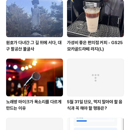
야기로 약 9세기경, 에티오피아의 염소지기 칼디(Kaldi)가
염소들이 붉은 열매를 먹고 흥분해서 뛰어다니는 것을 발
견했습니다. 그는 그것을 보고 신기하게 생각해서 직접 먹
어보니 기운이 나고..
원효가 다녀간 그 길 위에 서다, 대
가성비 좋은 편의점 커피 - GS25
구 팔공산 불굴사
모카골드라떼 라지(L)
노래방 마이크가 목소리를 다르게
5월 31일 단오, 먹지 말아야 할 음
만드는 이유
식과 꼭 해야 할 행동은?