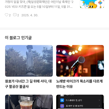
험생과 학부모가 유의해야 할 점을 함께 소개한다.🔍 개편
가정의 달을 맞아, (재)달성문화재단은 어린이날 축제인 ‘2
배경과 목표이번 대입 개편은 ‘미래사회 대응형 인재 양
025 YES! 키즈존’을 오는 5월 10일부터 11일, 5월 31일
성’과 ‘입시 공정성 확보’를 두 축으로 하고 있다.고교학점
부터 6월 1일까지 두 차례에 걸쳐 개최한다고 밝혔습니다.
제와 연계하여 융합적 사고와 창의적 문제해결력을 평가하
2
2
2025. 4. 30.
어린이날을 맞아 지역사회에 어린이 존중 문화를 확산시키
는 체계로 전환하려는 목적이며,사교육 의존도를 낮추고
기 위한 축제, ‘YES! 키즈존’이 올해로 3회째를 맞아 한층
입시 정보의 예측 가능성을 높이기..
더 커진 규모로 돌아옵니다. 🎉 2025 YES! 키즈존 행사
개요주최: (재)달성문화재단목적: 어린이 존중 문화 확산
및 가족 중심 체험형 축제 제공특징:행사 기간 확대: 기존
이 블로그 인기글
하루에서 이틀로 확대운영 시간: 오후 1시 ~ 5시로 변경테
마파크형 공간 구성: 무대 프로그램, 피크닉존 등다양한 체
험 콘텐츠 및 공연 마련​📅 행사 일정 및 장소1회차: 5월 10
일(토) ~ 11일(일)장소: 강정보 디아크 ..
원효가 다녀간 그 길 위에 서다, 대
노래방 마이크가 목소리를 다르게
구 팔공산 불굴사
만드는 이유