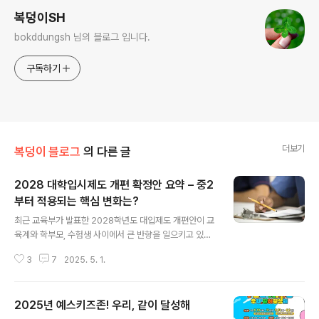
복덩이SH
bokddungsh 님의 블로그 입니다.
구독하기
더보기
복덩이 블로그
의 다른 글
2028 대학입시제도 개편 확정안 요약 – 중2
부터 적용되는 핵심 변화는?
글 내용
최근 교육부가 발표한 2028학년도 대입제도 개편안이 교
육계와 학부모, 수험생 사이에서 큰 반향을 일으키고 있다.
수시·정시 통합, 절대평가 확대, 고교학점제 연계 등 여러
3
7
2025. 5. 1.
변화가 예고되면서 ‘입시 지형’이 크게 바뀔 전망이다.이번
개편은 2025년부터 고교학점제를 적용받는 현재 중학교
2학년 학생들이 대상이며, 수능과 내신 체계가 전면 개편
2025년 예스키즈존! 우리, 같이 달성해
된다.이 글에서는 주요 변화 내용을 항목별로 정리하고, 수
글 내용