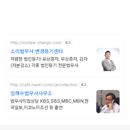
http://sorilaw-change.com/
광고
소리법무사 변경등기센터
저렴한 법인등기! 유상증자, 무상증자, 감자
(자본감소) 각종 법인등기 전문법무사
http://cafe.naver.com/carcivilaction
광고
임해수법무사사무소
법무사직접상담 KBS,SBS,MBC,MBN,한
국일보,이코노미조선 등 출연
로그 정보