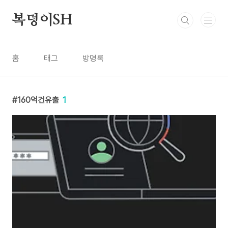
본문 바로가기
복덩이SH
홈
태그
방명록
160억건유출
1