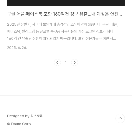
구글·애플·페이스북 포함 160억건 정보 유출…내 계정은 안전한가?
2025년 상반기, 사이버 보안계에 충격적인 소식이 전해졌습니다. 구글, 애플,
페이스북, 텔레그램 등 글로벌 플랫폼 사용자들의 계정 로그인 정보가 최대
160억 건 유출된 정황이 확인되었기 때문입니다. 보안 전문가들은 이번 사태
를 전례 없는 대규모 유출 사건으로 규정하고, 즉각적인 비밀번호 변경과 보안
2025. 6. 26.
강화 조치를 권고하고 있습니다.최대 160억 건 유출…전 세계 인구 두 배 규모
사이버 보안 전문 매체 사이버뉴스(CyberNews)에 따르면, 2025년 6월
1
22일 기준으로 총 30개의 데이터셋에서 사용자 로그인 정보가 대규모로 유출
된 것이 확인되었습니다. 각 데이터셋은 적게는 수천만 건, 많게는 35억 건이
넘는 로그인 정보를 포함하고 있었으며, 전체 합계는 160억 건에 달했습니다.
이는 전 세계 인..
Designed by 티스토리
© Daum Corp.