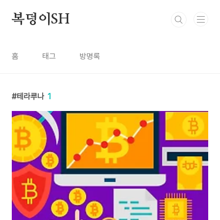
본문 바로가기
복덩이SH
홈
태그
방명록
테라루나
1