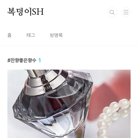
본문 바로가기
복덩이SH
홈
태그
방명록
잔향좋은향수
1