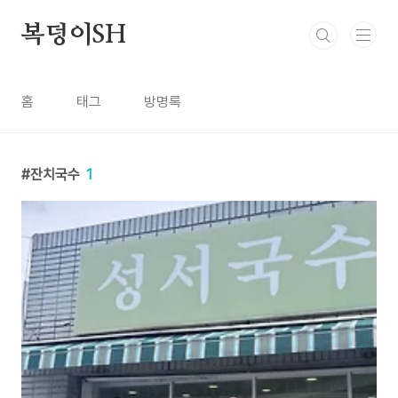
본문 바로가기
복덩이SH
홈
태그
방명록
잔치국수
1