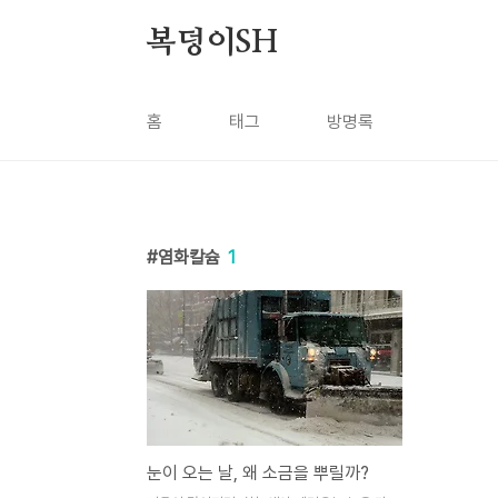
본문 바로가기
복덩이SH
홈
태그
방명록
염화칼슘
1
눈이 오는 날, 왜 소금을 뿌릴까?