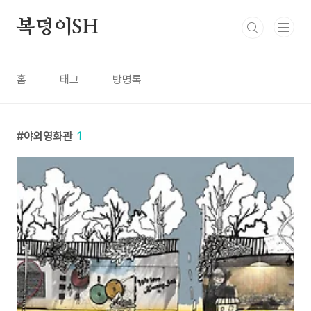
본문 바로가기
복덩이SH
홈
태그
방명록
야외영화관
1