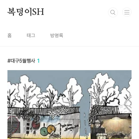
본문 바로가기
복덩이SH
홈
태그
방명록
대구5월행사
1