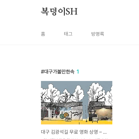
본문 바로가기
복덩이SH
홈
태그
방명록
대구가볼만한속
1
대구 김광석길 무료 영화 상영 – 가족과 함께하는 감성 가득한 문화 산책