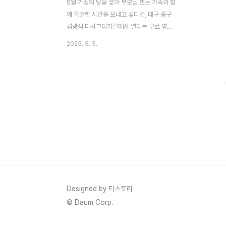
5월 가정의 달을 맞아 부모님 또는 가족과 함
께 특별한 시간을 보내고 싶다면, 대구 중구
김광석 다시그리기길에서 열리는 무료 영화
상영 행사를 추천드립니다. 이곳은 이미 많은
2025. 5. 5.
관광객과 지역민들에게 사랑받는 명소이지
만, 매월 마지막 주 금요일 저녁마다 열리는
‘김광석길 영화관’ 덕분에 더욱 주목받고 있
습니다.대구에서 데이트 코스 또는 가족 나들
이 장소를 찾는 분들께 정말 좋은 정보가 될
수 있습니다. 이 글에서는 상영 일정, 위치, 부
대 행사, 꿀팁까지 모두 알려드립니다.🎥 김
광석길 영화관, 어떤 행사인가요?대구시 중
구청이 주관하는 이 행사는 2025년 3월부
터 10월까지 매월 마지막 주 금요일마다 진
행되며, 김광석길 야외 콘서트홀에서 누구나
무료로 영화 관람이 가능합니다.✔ 운영 개요
Designed by 티스토리
행사명: 김광석길 ..
© Daum Corp.