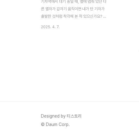
기차역에서 대기 중일 때, 옆에 멈춰 있던 다
른 열차가 갑자기 움직이면 내가 탄 기차가
출발한 것처럼 착각해 본 적 있으신가요? 창
밖의 풍경은 그대로인데도 몸이 순간적으로
2025. 4. 7.
앞으로 쏠리는 느낌, 혹은 내가 아닌 옆 기차
가 움직였음을 깨닫는 그 짧은 순간의 혼란,
이런 경험은 누구나 한 번쯤 해봤을 익숙하면
서도 흥미로운 착각 현상입니다. 이 현상은
단순한 시각의 오류만은 아닙니다. 바로 가속
도와 감각기관이 협력해 작동하는 우리 뇌의
오해에서 비롯된 과학적인 착시입니다.이러
한 착각은 단순히 일상 속 소소한 에피소드로
여겨질 수 있지만, 사실 그 배경에는 인간의
감각 체계와 인지 과학, 물리학의 원리가 얽
혀 있습니다. 우리가 평소에 당연하게 느끼는
'움직임'이라는 감각은 복잡한 계산과 감각
Designed by 티스토리
정보의 해석 결과입니..
© Daum Corp.