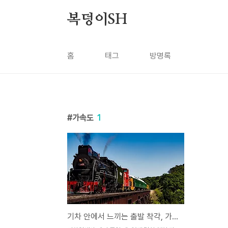
본문 바로가기
복덩이SH
홈
태그
방명록
가속도
1
기차 안에서 느끼는 출발 착각, 가속도의 비밀