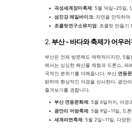
곡성세계장미축제
:
5월 16일~25일,
섬진강 레일바이크
:
자연을 만끽하며 
초콜릿연구소뮤지엄
:
초콜릿 만들기 
2.
부산 - 바다와 축제가 어우러
부산은 언제 방문해도 매력적이지만, 5월
에서는 싱싱한 해산물 체험과 드론쇼, 퍼
국적인 분위기를 더해줍니다. 부산
연등문
밝히며 환상적인 야경을 선사한다. 광안리
즐겨보기를 권합니다.
부산 연등문화제
:
5월 6일까지, 야경
광안리 어방축제
:
5월 9일~11일, 
세계라면축제
:
5월 2일~11일, 다양