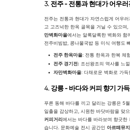
3.
전주 - 전통과 현대가 어우러
전주는 전통과 현대가 자연스럽게 어우러
고 고즈넉한 한옥 골목을 거닐 수 있으며,
만벽화마을
에서는 알록달록한 벽화와 함께
전주비빔밥, 콩나물국밥 등 미식 여행도 
전주 한옥마을
:
전통 한옥과 한복 체
전주 경기전:
조선왕조의 역사를 느낄
자만벽화마을
:
다채로운 벽화로 가득
4.
강릉 - 바다와 커피 향기 가
푸른 동해 바다를 끼고 달리는 강릉은 5
일출을 감상하고, 시원한 바닷바람을 맞으
커피거리
에서는 바다를 바라보며 향긋한 
습니다. 문화예술 전시 공간인
아르떼뮤지