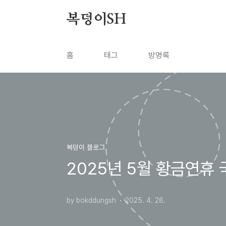
본문 바로가기
복덩이SH
홈
태그
방명록
복덩이 블로그
2025년 5월 황금연휴
by bokddungsh
2025. 4. 28.