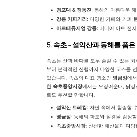
경포대 & 정동진
:
동해의 아름다운 해
강릉 커피거리
:
다양한 카페와 커피 문
아르떼뮤지엄 강릉
:
미디어 아트 전시
5.
속초 - 설악산과 동해를 품은
속초는 산과 바다를 모두 즐길 수 있는 
부터 본격적인 산행까지 다양한 코스를 선
있습니다. 속초의 대표 명소인
영금정
에서
한
속초중앙시장
에서는 오징어순대, 닭강
로도 추천할 만합니다.
설악산 트레킹
:
자연 속에서 힐링할 수
영금정
:
동해의 파도와 절경을 감상할
속초중앙시장
:
신선한 해산물과 다양한