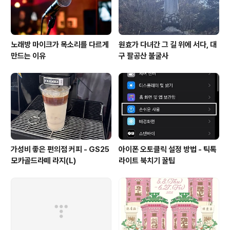
사는 몇 초간 따끔할 수..
노래방 마이크가 목소리를 다르게
원효가 다녀간 그 길 위에 서다, 대
만드는 이유
구 팔공산 불굴사
가성비 좋은 편의점 커피 - GS25
아이폰 오토클릭 설정 방법 - 틱톡
모카골드라떼 라지(L)
라이트 북치기 꿀팁