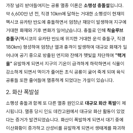
가장 널리 받아들여지는 공룡 멸종 이론은
소행성 충돌설
입니다.
약 6,600만 년 전, 직경 10km에 달하는 거대한 소행성이 현재의
멕시코 유카탄 반도에 충돌하면서 엄청난 재앙이 발생하며 지구에
거대한 화재와 기후 변화가 일어났습니다. 충돌로
인해
칙술루브
충돌구
(멕시코의 유카탄 반도에 위치한 거대한 운석 충돌구, 직경
180km) 형성하며 엄
청난 열과 충격이 발생하며 대규모 화재가 일
어나며
공기 중으로 방출된 먼지와 잔해가 햇빛을 차단하며
"핵겨
울"
유발하게 되면서 지구의 기온이 급격하게 하락하면서 식물이
감소하게 되면서 먹이가 줄어든 초식 공룡이 굶어 죽게 되며 육식
공룡들 또한 줄어들며 멸종하게 되었다는 가설이 있습니다.
2. 화산 폭발설
소행성 충돌과 함께 또 다른 멸종 원인으로
대규모 화산 폭발
이 제
시됩니다. 멸종 당시 인도 데칸고원에서 대규모 화산 활동이 있었
다는 증거가 발견되었습니다. 화산이 폭발하게 되면서 대기 중에
이산화황이 증가하고 산성비를 유발하게 되면서 생태계를 파괴하