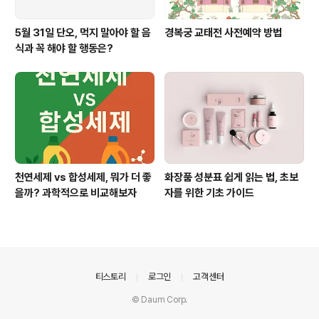
5월 31일 단오, 먹지 말아야 할 음
경복궁 교태전 사전예약 방법
식과 꼭 해야 할 행동은?
천연세제 vs 합성세제, 뭐가 더 좋
화장품 성분표 쉽게 읽는 법, 초보
을까? 과학적으로 비교해보자
자를 위한 기초 가이드
의안내
티스토리
로그인
고객센터
© Daum Corp.