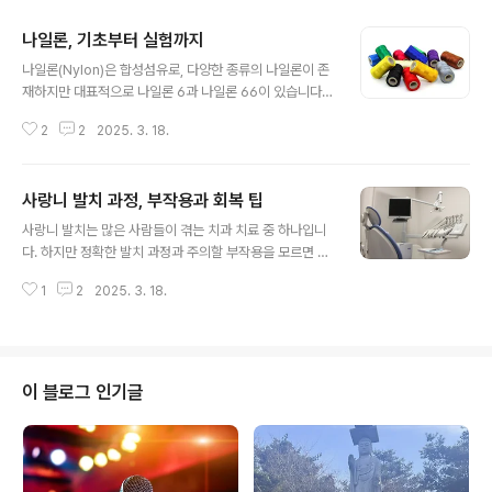
나일론, 기초부터 실험까지
글 내용
나일론(Nylon)은 합성섬유로, 다양한 종류의 나일론이 존
재하지만 대표적으로 나일론 6과 나일론 66이 있습니다.
나일론은 폴리아미드 계열의 고분자 화합물로, 주로 섬유,
2
2
2025. 3. 18.
플라스틱, 자동차 부품 등에 사용됩니다. 나일론 합성은 축
합중합(condensation polymerization)을 통해 이루
어지며, 여러 방법으로 제조할 수 있습니다.나일론이란나
사랑니 발치 과정, 부작용과 회복 팁
일론은 폴리아미드 계열의 합성 고분자로 1935년 월터 쇼
글 내용
크와 그의 팀이 개발했습니다. 처음에는 섬유 산업에 사용
사랑니 발치는 많은 사람들이 겪는 치과 치료 중 하나입니
되었고 이후 다양한 분야로 확장되었습니다. 나일론은 특
다. 하지만 정확한 발치 과정과 주의할 부작용을 모르면 불
히 높은 내구성과 강도를 가지고 있어 섬유, 플라스틱, 자동
안감이 커질 수 있습니다. 이번 글에서는 사랑니 발치 과정
차 부품 등 여러 산업 분야에서 중요한 역할을 합니다. 나
1
2
2025. 3. 18.
과 주의해야 할 부작용, 그리고 빠른 회복을 위한 팁을 알
일론은 매우 강하고 내구성이 뛰어나며 마모에 강한 특성
아보겠습니다.사랑니 발치 과정사랑니 발치는 단순히 이를
을 가지고 있습니다...
뽑는 것이 아니라, 신중한 검사와 절차를 거쳐 진행됩니다.
일반적으로 다음과 같은 과정으로 이루어집니다.1) 사전 검
사 및 상담먼저 치과에 방문하면 사랑니의 위치와 신경과
이 블로그 인기글
의 거리를 확인하기 위해 X-ray 또는 3D CT 촬영을 합니
다. 사랑니가 완전히 잇몸 아래에 묻혀 있는 경우(매복니)
수술적 발치가 필요할 수도 있습니다.2) 국소 마취 진행사
랑니 발치는 일반적으로 국소 마취로 진행됩니다. 마취 주